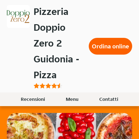
Passa
Pizzeria
al
contenuto
Doppio
principale
Zero 2
Ordina online
Guidonia -
Pizza
Recensioni
Menu
Contatti